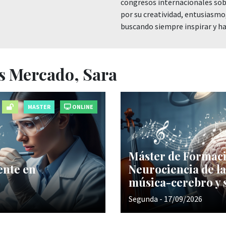
congresos internacionales sobr
por su creatividad, entusiasmo,
buscando siempre inspirar y hac
s Mercado, Sara
MASTER
ONLINE
Máster de Formac
ente en
Neurociencia de la
música-cerebro y s
Segunda - 17/09/2026