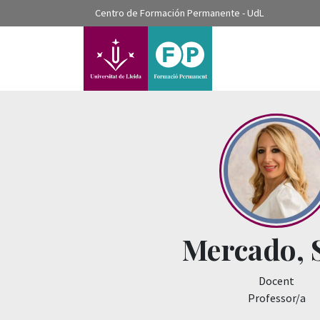
???label.access.jump.content???
Centro de Formación Permanente - UdL
???label.access.jump.header???
???label.access.jump.footer???
???label.access.jump.menu???
Mercado, 
Docent
Professor/a