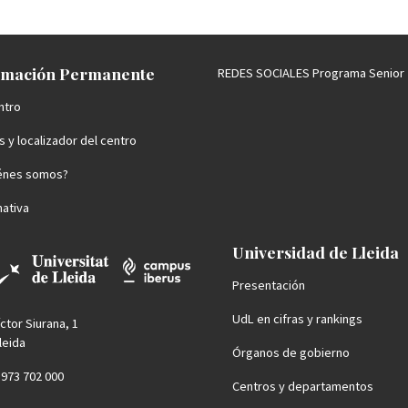
mación Permanente
REDES SOCIALES Programa Senior
ntro
 y localizador del centro
énes somos?
ativa
Universidad de Lleida
Presentación
UdL en cifras y rankings
íctor Siurana, 1
leida
Órganos de gobierno
4 973 702 000
Centros y departamentos