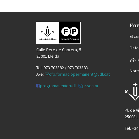
For
El ce
Datos
Calle Pere de Cabrera, 5
25001 Lleida
¿Qui
Tel. 973 703382 / 973 703383.
Norm
A/e:
cfp.formaciopermanent@udl.cat
programaseniorudl
.
pr.senior
Pl. de V
25003 L
Tel. +3