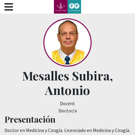
???label.access.jump.content???
???label.access.jump.header???
???label.access.jump.footer???
???label.access.jump.menu???
Mesalles Subira,
Antonio
Docent
Doctor/a
Presentación
Doctor en Medicina y Cirugía. Licenciado en Medicina y Cirugía.