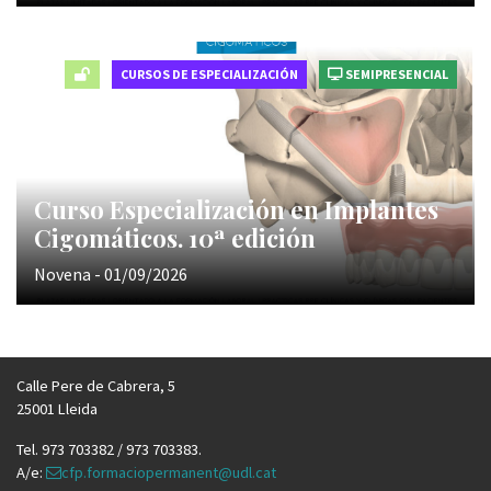
CURSOS DE ESPECIALIZACIÓN
SEMIPRESENCIAL
Curso Especialización en Implantes
Cigomáticos. 10ª edición
Novena - 01/09/2026
Calle Pere de Cabrera, 5
25001 Lleida
Tel. 973 703382 / 973 703383.
A/e:
cfp.formaciopermanent@udl.cat