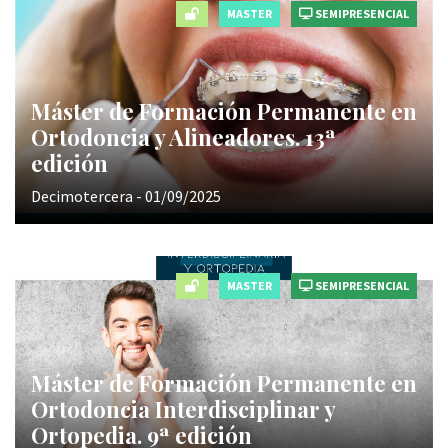
MASTER
SEMIPRESENCIAL
Máster de Formación Permanente en
Ortodoncia y Alineadores. 13ª
edición
Decimotercera - 01/09/2025
MASTER
SEMIPRESENCIAL
Máster de Formación Permanente en
Ortodoncia Interdisciplinar y
Ortopedia. 9ª edición