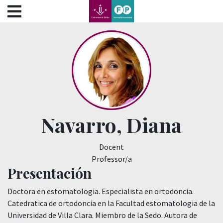
???label.access.jump.content???
???label.access.jump.header???
???label.access.jump.footer???
???label.access.jump.menu???
Navarro, Diana
Docent
Professor/a
Presentación
Doctora en estomatologia. Especialista en ortodoncia.
Catedratica de ortodoncia en la Facultad estomatologia de la
Universidad de Villa Clara. Miembro de la Sedo. Autora de