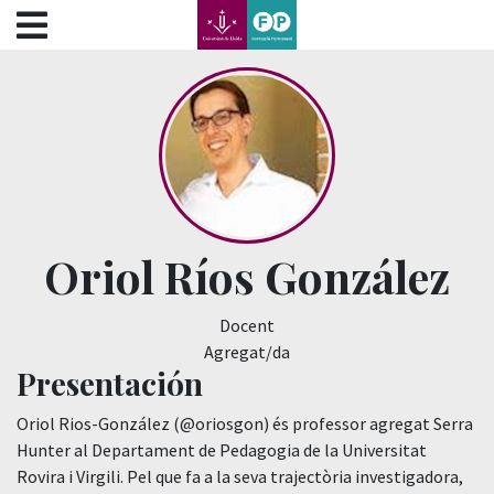
???label.access.jump.content???
???label.access.jump.header???
???label.access.jump.footer???
???label.access.jump.menu???
Oriol Ríos González
Docent
Agregat/da
Presentación
Oriol Rios-González (@oriosgon) és professor agregat Serra
Hunter al Departament de Pedagogia de la Universitat
Rovira i Virgili. Pel que fa a la seva trajectòria investigadora,