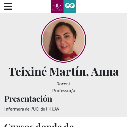
???label.access.jump.content???
???label.access.jump.header???
???label.access.jump.footer???
???label.access.jump.menu???
Teixiné Martín, Anna
Docent
Professor/a
Presentación
Infermera de l'UCI de l'HUAV
Cursos donde da