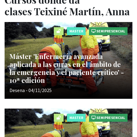
clases Teixiné Martín, Anna
MASTER
SEMIPRESENCIAL
Máster 'Enfermería avanzada
aplicada a las curas en el ámbito de
la emergencia y el paciente crítico' -
10ª edición
Desena - 04/11/2025
MASTER
SEMIPRESENCIAL