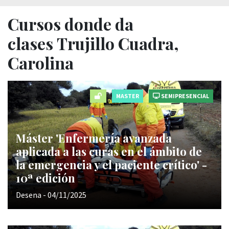
Cursos donde da
clases Trujillo Cuadra,
Carolina
MASTER
SEMIPRESENCIAL
Máster 'Enfermería avanzada
aplicada a las curas en el ámbito de
la emergencia y el paciente crítico' -
10ª edición
Desena - 04/11/2025