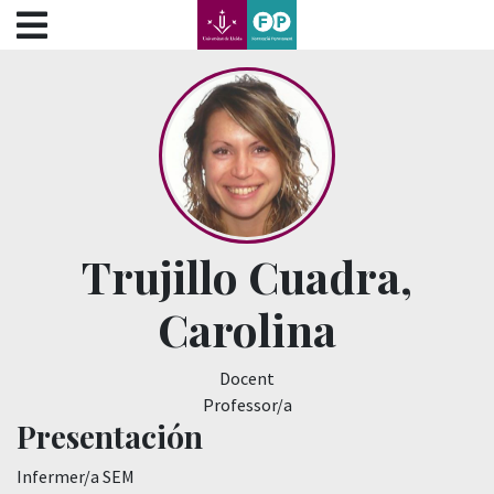
???label.access.jump.content???
???label.access.jump.header???
???label.access.jump.footer???
???label.access.jump.menu???
Trujillo Cuadra,
Carolina
Docent
Professor/a
Presentación
Infermer/a SEM