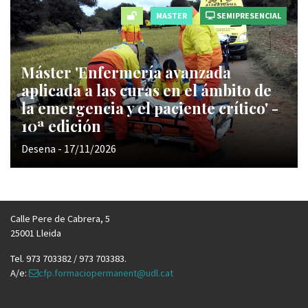
MASTER
SEMIPRESENCIAL
Máster 'Enfermería avanzada
aplicada a las curas en el ámbito de
la emergencia y el paciente crítico' -
10ª edición
Desena - 17/11/2026
Calle Pere de Cabrera, 5
25001 Lleida
Tel. 973 703382 / 973 703383.
A/e:
cfp.formaciopermanent@udl.cat