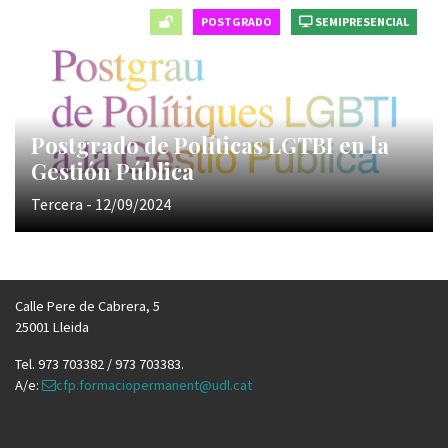
POSTGRADO
SEMIPRESENCIAL
Postgrado de Políticas LGTBI en la
Gestión Pública
Tercera - 12/09/2024
Calle Pere de Cabrera, 5
25001 Lleida
Tel. 973 703382 / 973 703383.
A/e:
cfp.formaciopermanent@udl.cat