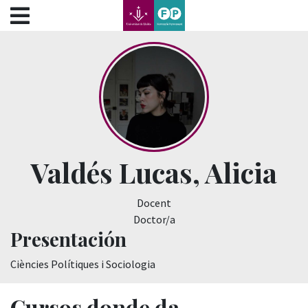
???label.access.jump.content???
???label.access.jump.header???
???label.access.jump.footer???
???label.access.jump.menu???
Valdés Lucas, Alicia
Docent
Doctor/a
Presentación
Ciències Polítiques i Sociologia
Cursos donde da