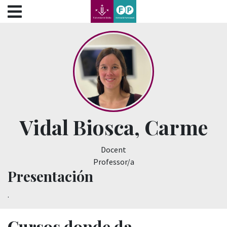
???label.access.jump.content???
???label.access.jump.header???
???label.access.jump.footer???
???label.access.jump.menu???
Vidal Biosca, Carme
Docent
Professor/a
Presentación
.
Cursos donde da