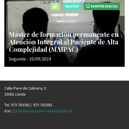
MASTER
SEMIPRESENCIAL
Máster de formación permanente en
Atención Integral al Paciente de Alta
Complejidad (MAIPAC)
Segunda - 10/09/2024
Calle Pere de Cabrera, 5
25001 Lleida
Tel. 973 703382 / 973 703383.
A/e:
cfp.formaciopermanent@udl.cat