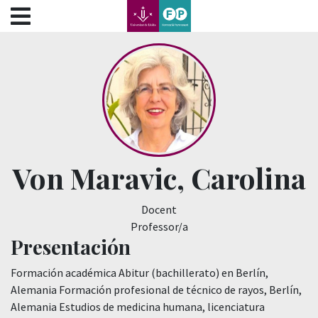
???label.access.jump.content???
???label.access.jump.header???
???label.access.jump.footer???
???label.access.jump.menu???
Von Maravic, Carolina
Docent
Professor/a
Presentación
Formación académica Abitur (bachillerato) en Berlín,
Alemania Formación profesional de técnico de rayos, Berlín,
Alemania Estudios de medicina humana, licenciatura