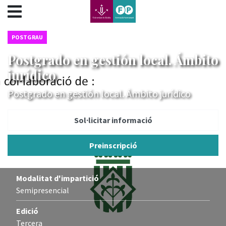
???label.access.jump.content???
???label.access.jump.header???
???label.access.jump.footer???
POSTGRAU
???label.access.jump.menu???
Postgrado en gestión local. Ámbito
jurídico
Postgrado en gestión local. Ámbito jurídico
Sol·licitar informació
Preinscripció
Modalitat d'impartició
Semipresencial
Edició
Tercera