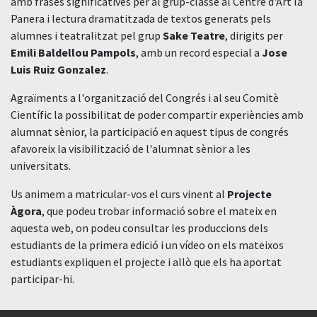
amb frases significatives per al grup-classe al Centre d'Art la
Panera i lectura dramatitzada de textos generats pels
alumnes i teatralitzat pel grup
Sake Teatre
, dirigits per
Emili Baldellou Pampols
, amb un record especial a
Jose
Luis Ruiz Gonzalez
.
Agraïments a l'organització del Congrés i al seu Comitè
Científic la possibilitat de poder compartir experiències amb
alumnat sènior, la participació en aquest tipus de congrés
afavoreix la visibilització de l'alumnat sènior a les
universitats.
Us animem a matricular-vos el curs vinent al
Projecte
Àgora
, que podeu trobar informació sobre el mateix en
aquesta web, on podeu consultar les produccions dels
estudiants de la primera edició i un vídeo on els mateixos
estudiants expliquen el projecte i allò que els ha aportat
participar-hi.