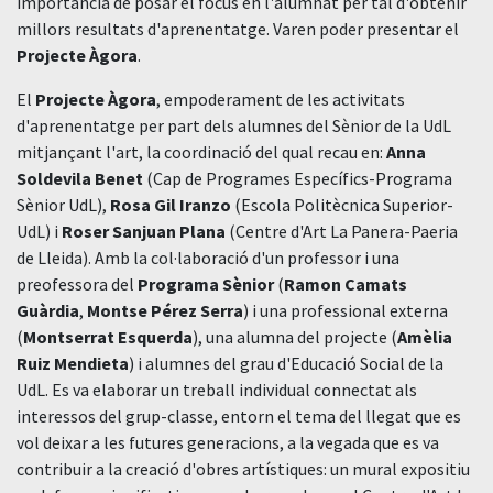
importància de posar el focus en l'alumnat per tal d'obtenir
millors resultats d'aprenentatge. Varen poder presentar el
Projecte Àgora
.
El
Projecte Àgora
, empoderament de les activitats
d'aprenentatge per part dels alumnes del Sènior de la UdL
mitjançant l'art, la coordinació del qual recau en:
Anna
Soldevila Benet
(Cap de Programes Específics-Programa
Sènior UdL),
Rosa Gil Iranzo
(Escola Politècnica Superior-
UdL) i
Roser Sanjuan Plana
(Centre d'Art La Panera-Paeria
de Lleida). Amb la col·laboració d'un professor i una
preofessora del
Programa Sènior
(
Ramon Camats
Guàrdia
,
Montse Pérez Serra
) i una professional externa
(
Montserrat Esquerda
), una alumna del projecte (
Amèlia
Ruiz Mendieta
) i alumnes del grau d'Educació Social de la
UdL. Es va elaborar un treball individual connectat als
interessos del grup-classe, entorn el tema del llegat que es
vol deixar a les futures generacions, a la vegada que es va
contribuir a la creació d'obres artístiques: un mural expositiu