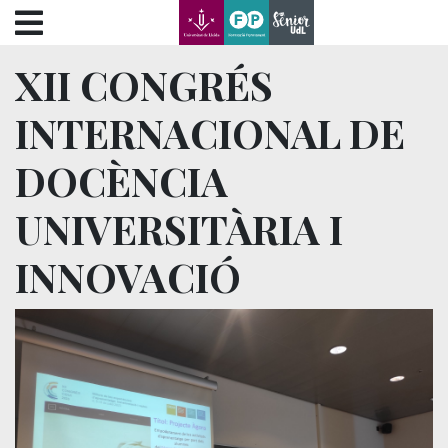
???label.access.jump.content???
???label.access.jump.header???
???label.access.jump.footer???
XII CONGRÉS
???label.access.jump.menu???
INTERNACIONAL DE
DOCÈNCIA
UNIVERSITÀRIA I
INNOVACIÓ