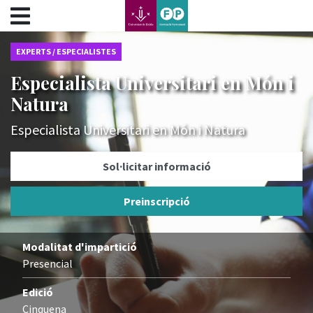
???label.access.jump.content???
???label.access.jump.header???
???label.access.jump.footer???
EXPERTS / ESPECIALISTES
???label.access.jump.menu???
Especialista Universitari en Món i
Natura
Especialista Universitari en Món i Natura
Sol·licitar informació
Preinscripció
Modalitat d'impartició
Presencial
Edició
Cinquena