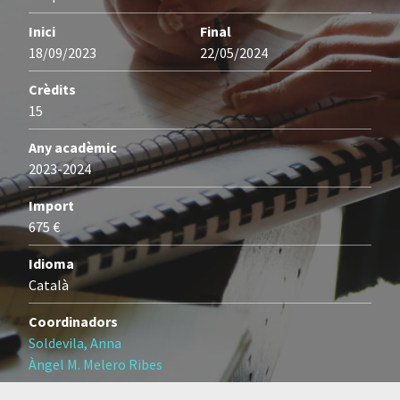
Inici
Final
18/09/2023
22/05/2024
Crèdits
15
Any acadèmic
2023-2024
Import
675 €
Idioma
Català
Coordinadors
Soldevila, Anna
Àngel M. Melero Ribes