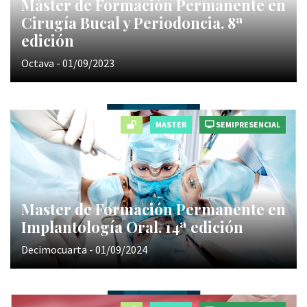
Máster de Formación Permanente en
Cirugía Bucal y Periodoncia. 8ª
edición
Octava - 01/09/2023
MASTER
SEMIPRESENCIAL
Master de Formación Permanente en
Implantología Oral. 14ª edición
Decimocuarta - 01/09/2024