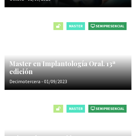
MASTER
SEMIPRESENCIAL
Master en Implantología Oral. 13ª
edición
Decimotercera - 01/09/2023
MASTER
SEMIPRESENCIAL