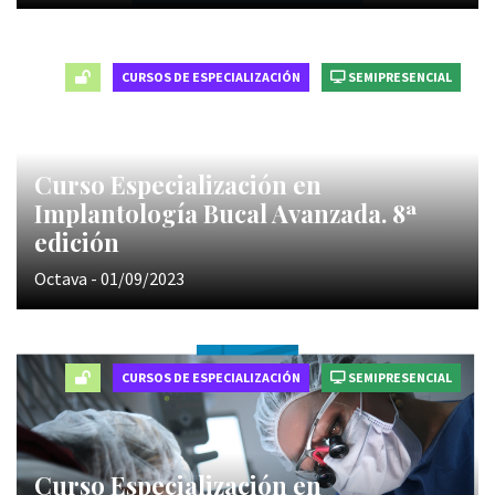
CURSOS DE ESPECIALIZACIÓN
SEMIPRESENCIAL
Curso Especialización en
Implantología Bucal Avanzada. 8ª
edición
Octava - 01/09/2023
CURSOS DE ESPECIALIZACIÓN
SEMIPRESENCIAL
Curso Especialización en