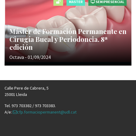
MASTER
SEMIPRESENCIAL
Máster de Formación Permanente en
Cirugía Bucal y Periodoncia. 8ª
edición
Octava - 01/09/2024
Calle Pere de Cabrera, 5
25001 Lleida
Tel. 973 703382 / 973 703383.
A/e:
cfp.formaciopermanent@udl.cat