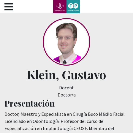
???label.access.jump.content???
???label.access.jump.header???
???label.access.jump.footer???
???label.access.jump.menu???
Klein, Gustavo
Docent
Doctor/a
Presentación
Doctor, Maestro y Especialista en Cirugía Buco Máxilo Facial.
Licenciado en Odontología. Profesor del curso de
Especialización en Implantología CEOSP. Miembro del