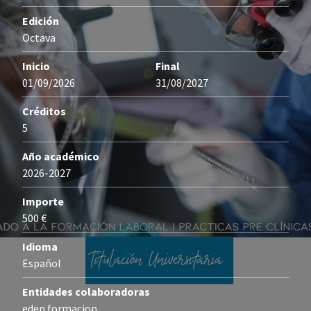
Edición
Octava
Inicio
Final
01/09/2026
31/08/2027
Créditos
5
Año académico
2026-2027
Importe
500 €
Idioma
Español
Entidades colaboradoras
eden formacion