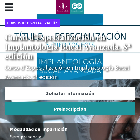
???label.access.jump.content???
???label.access.jump.header???
???label.access.jump.footer???
CURSOS DE ESPECIALIZACIÓN
???label.access.jump.menu???
Curso d'Especialización en
Implantología Bucal Avanzada. 8ª
edición
Curso d'Especialización en Implantología Bucal
Avanzada. 8ª edición
Solicitar información
Preinscripción
Modalidad de impartición
Semipresencial