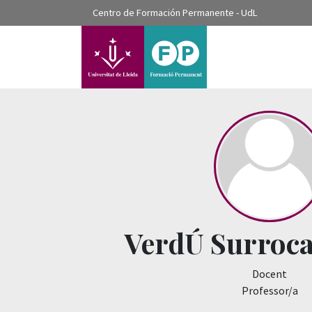
???label.access.jump.content???
Centro de Formación Permanente - UdL
???label.access.jump.header???
???label.access.jump.footer???
???label.access.jump.menu???
VerdÚ Surroca
Docent
Professor/a