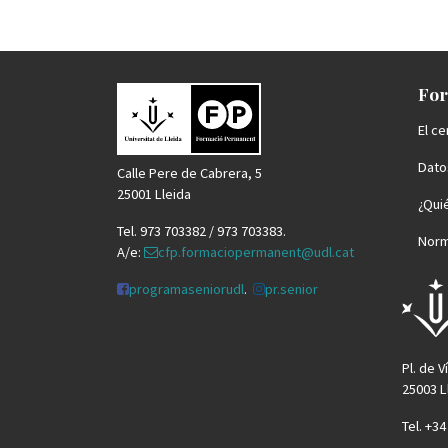
For
El ce
Datos
Calle Pere de Cabrera, 5
25001 Lleida
¿Qui
Tel. 973 703382 / 973 703383.
Norm
A/e:
cfp.formaciopermanent@udl.cat
programaseniorudl
.
pr.senior
Pl. de V
25003 L
Tel. +3