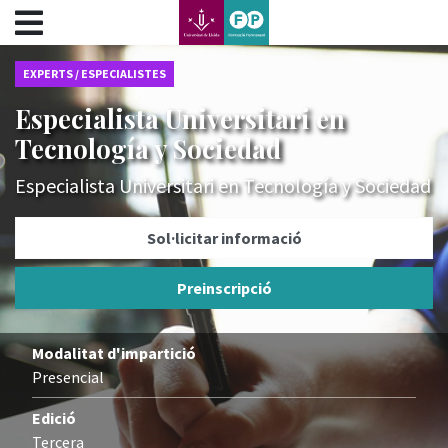
???label.access.jump.content???
???label.access.jump.header???
???label.access.jump.footer???
EXPERTS / ESPECIALISTES
???label.access.jump.menu???
Especialista Universitari en
Tecnología y Sociedad
Especialista Universitari en Tecnología y Sociedad
Sol·licitar informació
Preinscripció
Modalitat d'impartició
Presencial
Edició
Tercera