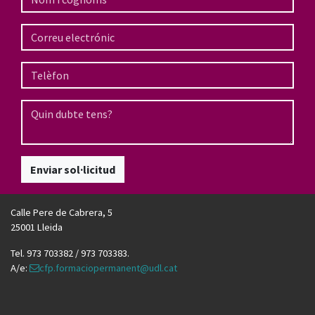
Enviar sol·licitud
Calle Pere de Cabrera, 5
25001 Lleida
Tel. 973 703382 / 973 703383.
A/e:
cfp.formaciopermanent@udl.cat