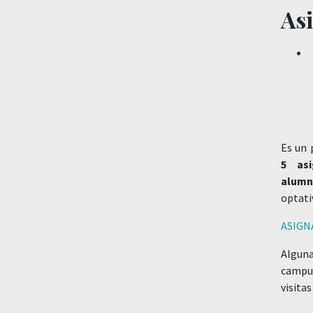
As
Es un 
5 asi
alum
optati
ASIGN
Alguna
campus
visitas