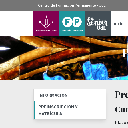
???label.access.jump.content???
Centro de Formación Permanente - UdL
???label.access.jump.header???
???label.access.jump.footer???
???label.access.jump.menu???
Inicio
P
Pre
INFORMACIÓN
PREINSCRIPCIÓN Y
Cur
MATRÍCULA
Plazo