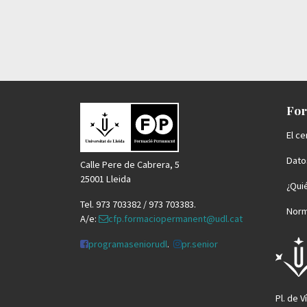
For
El ce
Datos
Calle Pere de Cabrera, 5
25001 Lleida
¿Qui
Tel. 973 703382 / 973 703383.
Norm
A/e:
cfp.formaciopermanent@udl.cat
programaseniorudl
.
pr.senior
Pl. de V