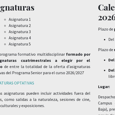
ignaturas
Cale
202
Asignatura 1
Asignatura 2
Plazo de
Asignatura 3
Asignatura 4
Del
Asignatura 5
Plazo de
programa formativo multidisciplinar
formado por
Del
gnaturas cuatrimestrales a elegir por el
no
de entre la totalidad de la oferta d'asignaturas
Del
vas del Programa Senior para el curso 2026/2027
libr
ATURAS OPTATIVAS
Lugar:
s asignaturas pueden incluir actividades fuera del
Despacho 
, como salidas a la naturaleza, sesiones de cine,
Campus d
 culturales y exposiciones.
Baja), pr