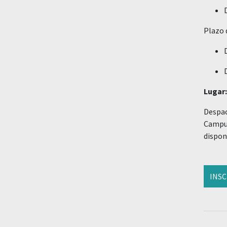
Plazo
Lugar:
Despac
Campus
dispon
INS