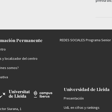
previa di
mación Permanente
REDES SOCIALES Programa Senior
ntro
 y localizador del centro
énes somos?
ativa
Universidad de Lleida
Presentación
UdL en cifras y rankings
íctor Siurana, 1