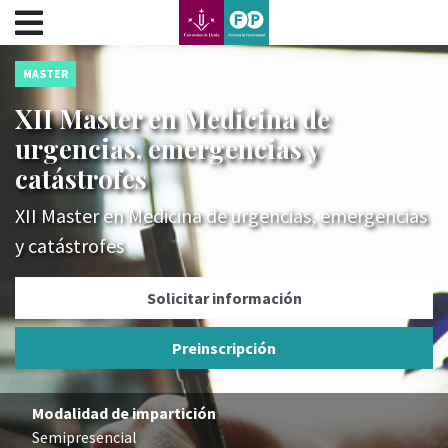
???label.access.jump.content???
???label.access.jump.header???
???label.access.jump.footer???
MASTER
???label.access.jump.menu???
XII Master en Medicina de
urgencias, emergencias y
catástrofes
XII Master en Medicina de urgencias, emergencias
y catástrofes
Solicitar información
Preinscripción
Modalidad de impartición
Semipresencial