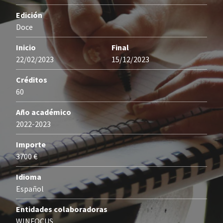
Edición
Doce
Inicio
Final
22/02/2023
15/12/2023
Créditos
60
Año académico
2022-2023
Importe
3700 €
Idioma
Español
Entidades colaboradoras
WINFOCUS