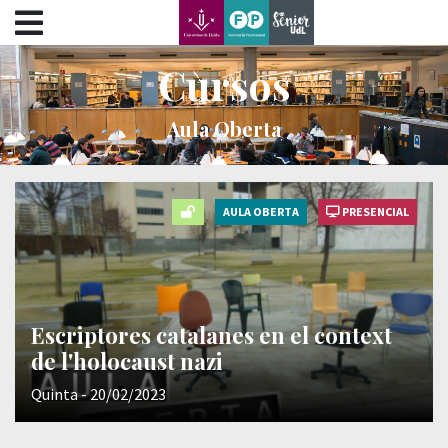
???label.access.jump.content???
???label.access.jump.header???
???label.access.jump.footer???
Cursos
???label.access.jump.menu???
Aula Oberta
AULA OBERTA
PRESENCIAL
Escriptores catalanes en el context
de l'holocaust nazi
Quinta - 20/02/2023