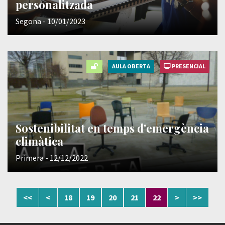
personalitzada
Segona - 10/01/2023
AULA OBERTA
PRESENCIAL
Sostenibilitat en temps d'emergència
climàtica
Primera - 12/12/2022
<<
<
18
19
20
21
22
>
>>