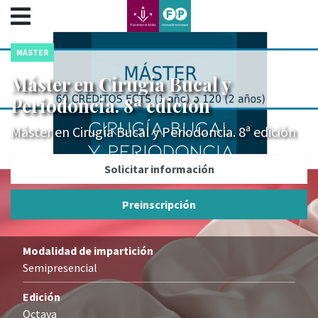
???label.access.jump.content???
???label.access.jump.header???
???label.access.jump.footer???
MASTER
???label.access.jump.menu???
Máster en Cirugía Bucal y
Periodoncia. 8ª edición
Máster en Cirugía Bucal y Periodoncia. 8ª edición
Solicitar información
Preinscripción
Modalidad de impartición
Semipresencial
Edición
Octava