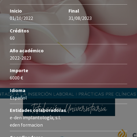
Inicio
Final
01/10/2022
31/08/2023
Créditos
60
Año académico
2022-2023
Importe
6000 €
Idioma
Español
Entidades colaboradoras
e-den implantología, s.l.
eden formacion