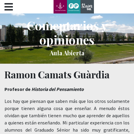
???label.access.jump.content???
???label.access.jump.header???
???label.access.jump.footer???
Comentarios y
???label.access.jump.menu???
opiniones
Aula Abierta
Ramon Camats Guàrdia
Profesor de
Historia del Pensamiento
Los hay que piensan que saben más que los otros solamente
porque tienen alguna cosa que enseñar. A menudo éstos
olvidan que también tienen mucho que aprender de aquellos
a quienes están enseñando. Mi particular experiencia con los
alumnos del Graduado Sénior ha sido muy gratificante,