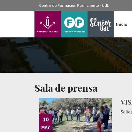
???label.access.jump.content???
Centro de Formación Permanente - UdL
???label.access.jump.header???
???label.access.jump.footer???
???label.access.jump.menu???
Inicio
Sala de prensa
VIS
Salid
10
MAY