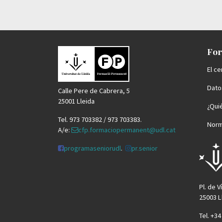
For
El ce
Datos
Calle Pere de Cabrera, 5
25001 Lleida
¿Qui
Tel. 973 703382 / 973 703383.
Norm
A/e:
cfp.formaciopermanent@udl.cat
programaseniorudl
.
pr.senior
Pl. de V
25003 L
Tel. +3