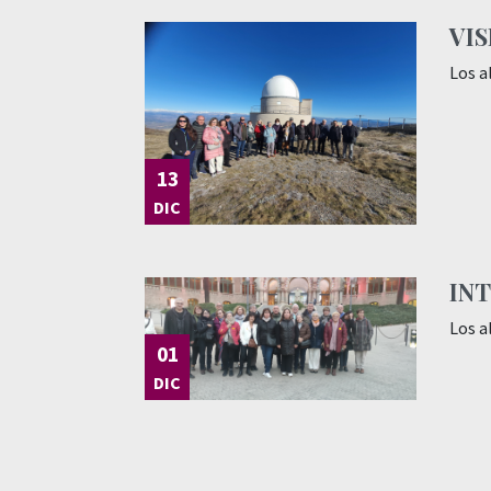
VI
Los a
13
DIC
IN
Los a
01
DIC