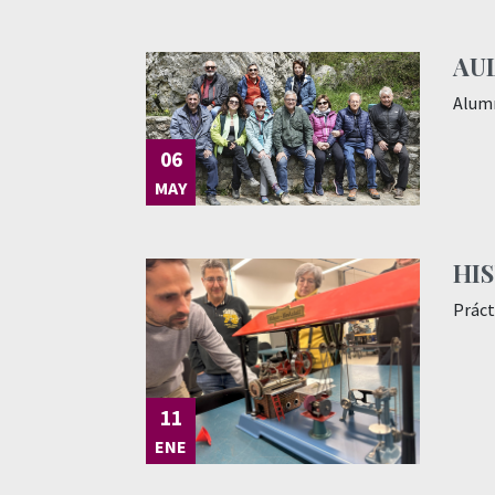
AU
Alumn
06
MAY
HI
Práct
11
ENE