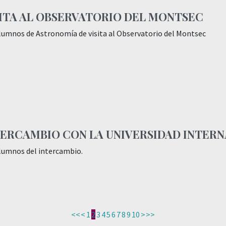
SITA AL OBSERVATORIO DEL MONTSEC
lumnos de Astronomía de visita al Observatorio del Montsec
TERCAMBIO CON LA UNIVERSIDAD INTER
lumnos del intercambio.
<<
<
1
2
3
4
5
6
7
8
9
10
>
>>