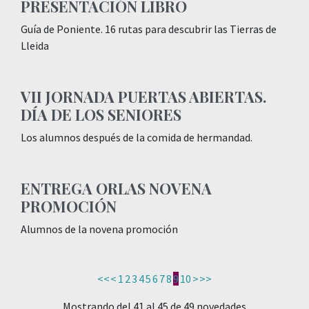
PRESENTACIÓN LIBRO
Guía de Poniente. 16 rutas para descubrir las Tierras de
Lleida
VII JORNADA PUERTAS ABIERTAS.
DÍA DE LOS SENIORES
Los alumnos después de la comida de hermandad.
ENTREGA ORLAS NOVENA
PROMOCIÓN
Alumnos de la novena promoción
<<
<
1
2
3
4
5
6
7
8
9
10
>
>>
Mostrando del 41 al 45 de 49 novedades