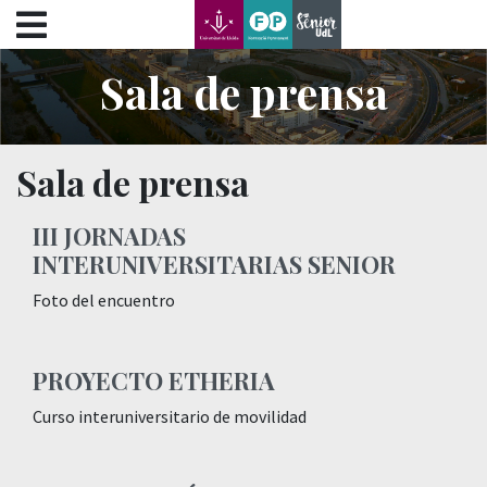
???label.access.jump.content???
???label.access.jump.header???
???label.access.jump.footer???
Sala de prensa
???label.access.jump.menu???
Sala de prensa
III JORNADAS
INTERUNIVERSITARIAS SENIOR
Foto del encuentro
PROYECTO ETHERIA
Curso interuniversitario de movilidad