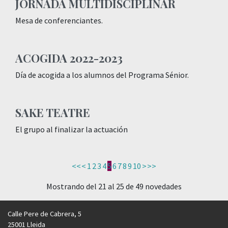
JORNADA MULTIDISCIPLINAR
Mesa de conferenciantes.
ACOGIDA 2022-2023
Día de acogida a los alumnos del Programa Sénior.
SAKE TEATRE
El grupo al finalizar la actuación
<<
<
1
2
3
4
5
6
7
8
9
10
>
>>
Mostrando del 21 al 25 de 49 novedades
Calle Pere de Cabrera, 5
25001 Lleida