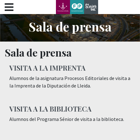
???label.access.jump.content???
???label.access.jump.header???
???label.access.jump.footer???
Sala de prensa
???label.access.jump.menu???
Sala de prensa
VISITA A LA IMPRENTA
Alumnos de la asignatura Procesos Editoriales de visita a
la Imprenta de la Diputación de Lleida.
VISITA A LA BIBLIOTECA
Alumnos del Programa Sénior de visita a la biblioteca.